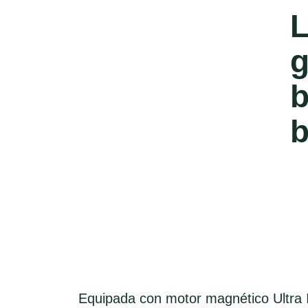
L
g
b
Equipada con motor magnético Ultra I