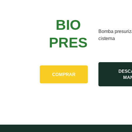
BIO
Bomba presuriz
PRES
cisterna
DESC
COMPRAR
MA