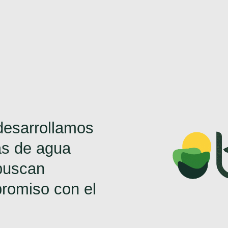
esarrollamos
as de agua
buscan
promiso con el