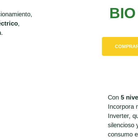
BIO
cionamiento,
ctrico
,
a.
COMPRA
Con
5 nive
Incorpora 
Inverter, 
silencioso 
consumo e